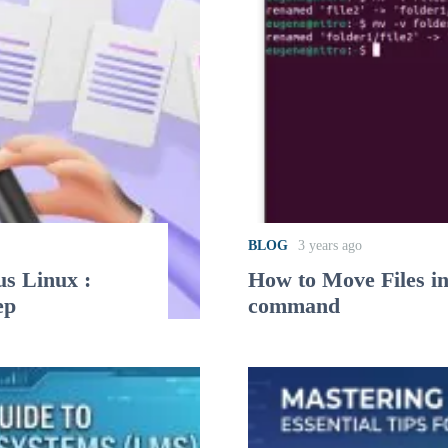
BLOG
3 years ago
us Linux :
How to Move Files i
ep
command