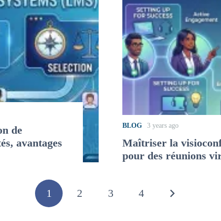
BLOG
3 years ago
on de
tés, avantages
Maîtriser la visioconf
pour des réunions vir
1
2
3
4