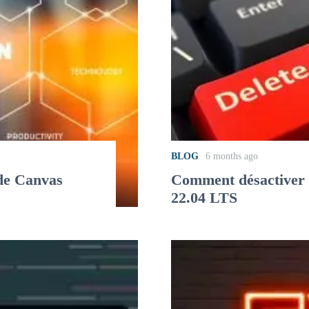
BLOG
6 months ago
 de Canvas
Comment désactiver l
22.04 LTS