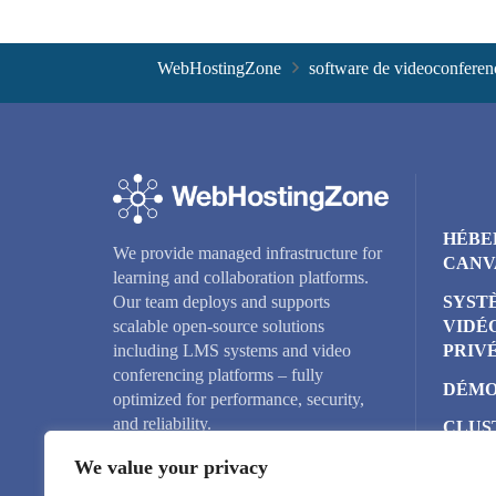
WebHostingZone
software de videoconferen
HÉBE
We provide managed infrastructure for
CANV
learning and collaboration platforms.
SYST
Our team deploys and supports
VIDÉ
scalable open-source solutions
PRIV
including LMS systems and video
conferencing platforms – fully
DÉMO
optimized for performance, security,
and reliability.
CLUS
BIGB
We value your privacy
SERV