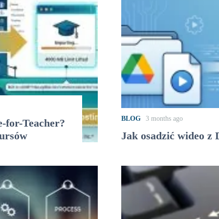
BLOG
3 months ago
e-for-Teacher?
kursów
Jak osadzić wideo 