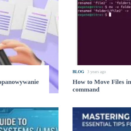
BLOG
3 years ago
: opanowywanie
How to Move Files i
command