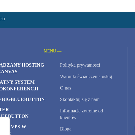
cia
MENU —
ĄDZANY HOSTING
Polityka prywatności
CANVAS
Warunki świadczenia usług
ATNY SYSTEM
O nas
OKONFERENCJI
 BIGBLUEBUTTON
Skontaktuj się z nami
TER
Informacje zwrotne od
LUEBUTTON
klientów
ERY VPS W
Bloga
URZE