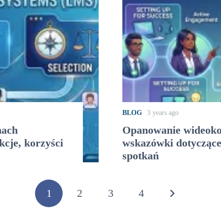
BLOG
3 years ago
mach
Opanowanie wideokon
cje, korzyści
wskazówki dotyczące
spotkań
1
2
3
4