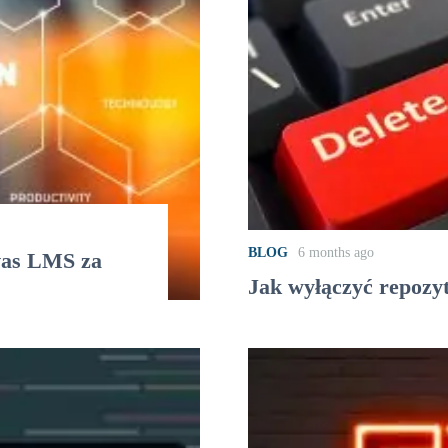
BLOG
6 months ago
vas LMS za
Jak wyłączyć repozy