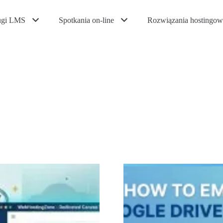
ugi LMS
Spotkania on-line
Rozwiązania hostingow