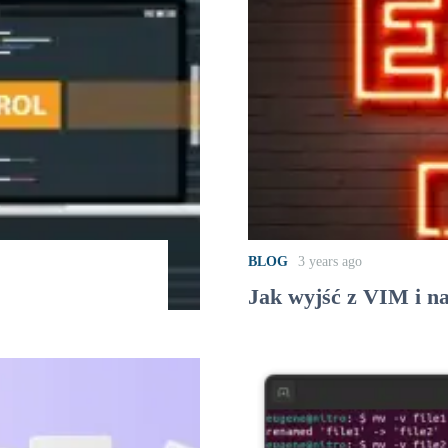
BLOG
3 years ago
Jak wyjść z VIM i n