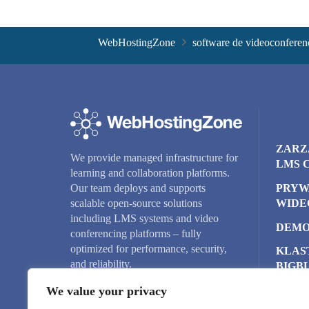
WebHostingZone
software de videoconferen
ZARZ
We provide managed infrastructure for
LMS 
learning and collaboration platforms.
PRYW
Our team deploys and supports
WIDE
scalable open-source solutions
including LMS systems and video
DEMO
conferencing platforms – fully
optimized for performance, security,
KLAS
and reliability.
BIGB
We value your privacy
SERW
CHM