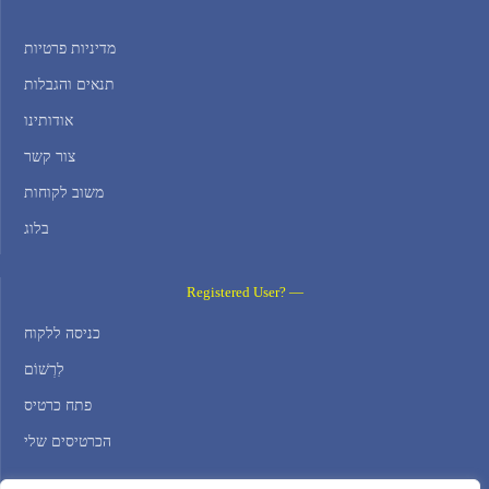
מדיניות פרטיות
תנאים והגבלות
אודותינו
צור קשר
משוב לקוחות
בלוג
Registered User? —
כניסה ללקוח
לִרְשׁוֹם
פתח כרטיס
הכרטיסים שלי