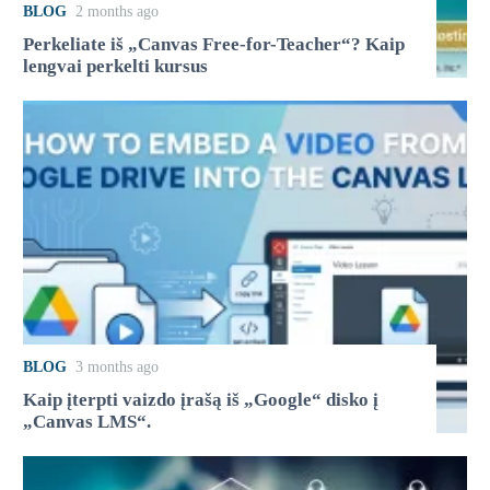
BLOG
2 months ago
Perkeliate iš „Canvas Free-for-Teacher“? Kaip
lengvai perkelti kursus
BLOG
3 months ago
Kaip įterpti vaizdo įrašą iš „Google“ disko į
„Canvas LMS“.