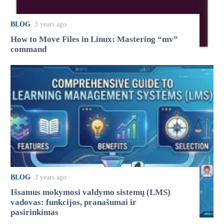
BLOG
3 years ago
How to Move Files in Linux: Mastering “mv”
command
BLOG
3 years ago
Išsamus mokymosi valdymo sistemų (LMS)
vadovas: funkcijos, pranašumai ir
pasirinkimas