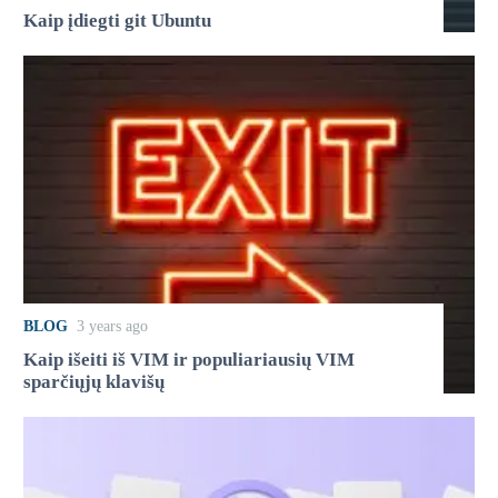
Kaip įdiegti git Ubuntu
BLOG
3 years ago
Kaip išeiti iš VIM ir populiariausių VIM
sparčiųjų klavišų