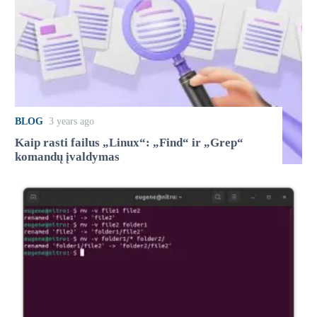
BLOG
3 years ago
Kaip rasti failus „Linux“: „Find“ ir „Grep“
komandų įvaldymas