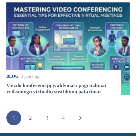
BLOG
3 years ago
Vaizdo konferencijų įvaldymas: pagrindiniai
veiksmingų virtualių susitikimų patarimai
1
2
3
4