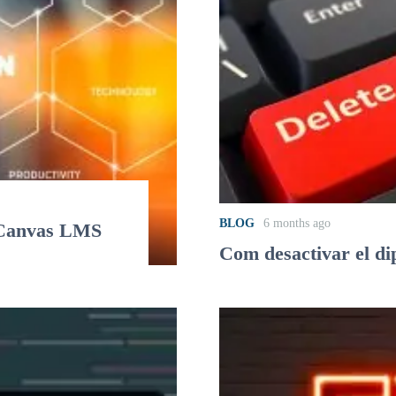
BLOG
6 months ago
e Canvas LMS
Com desactivar el di