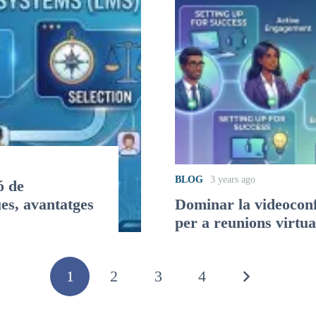
BLOG
3 years ago
ó de
es, avantatges
Dominar la videoconfe
per a reunions virtua
1
2
3
4