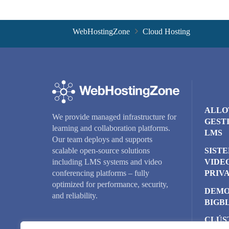
WebHostingZone
Cloud Hosting
ALLO
We provide managed infrastructure for
GEST
learning and collaboration platforms.
LMS
Our team deploys and supports
SIST
scalable open-source solutions
VIDE
including LMS systems and video
PRIV
conferencing platforms – fully
optimized for performance, security,
DEMO
and reliability.
BIGB
CLÚS