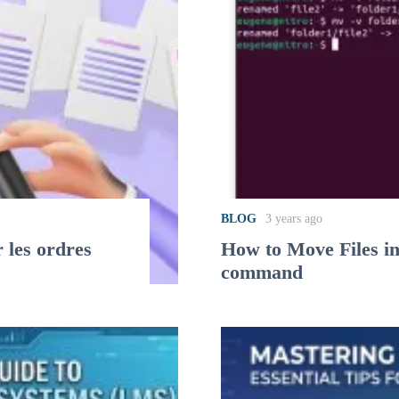
BLOG
3 years ago
 les ordres
How to Move Files i
command